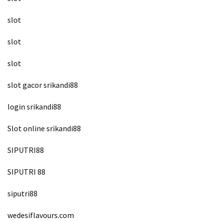
slot
slot
slot
slot gacor srikandi88
login srikandi88
Slot online srikandi88
SIPUTRI88
SIPUTRI 88
siputri88
wedesiflavours.com