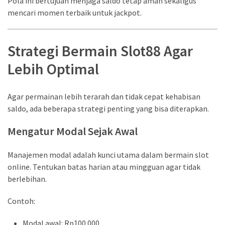
Pola ini bertujuan menjaga saldo tetap aman sekaligus
mencari momen terbaik untuk jackpot.
Strategi Bermain Slot88 Agar
Lebih Optimal
Agar permainan lebih terarah dan tidak cepat kehabisan
saldo, ada beberapa strategi penting yang bisa diterapkan.
Mengatur Modal Sejak Awal
Manajemen modal adalah kunci utama dalam bermain slot
online. Tentukan batas harian atau mingguan agar tidak
berlebihan.
Contoh:
Modal awal: Rp100.000