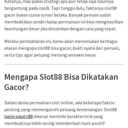
Katanya, mau pakai strategi apa pun tetap saja hasilnya
Liburan
bergantung pada nasib. Tapi tunggu dulu, faktanya slot88
gacor bukan cuma rumor belaka. Banyak pemain sudah
Keuntungan
membuktikan sendiri kalau permainan ini bisa menghasilkan
Bermain
keuntungan besar jika dimainkan dengan cara yang tepat.
Slot
Online
Melalui pembahasan ini, kamu akan menemukan berbagai
Deposit
alasan mengapa slot88 bisa gacor, bukti nyata dari pemain,
OVO
serta tips agar peluang menang semakin besar.
10
Ribu
Mengapa Slot88 Bisa Dikatakan
di
2025
Gacor?
Vitalitas
yang
Dalam dunia permainan slot online, ada beberapa faktor
berhubungan
penting yang memengaruhi peluang kemenangan. Slot88
dengan
login siputri88
dikenal memiliki karakteristik yang
Terlibat
membuatnya lebih sering memberikan hasil positif