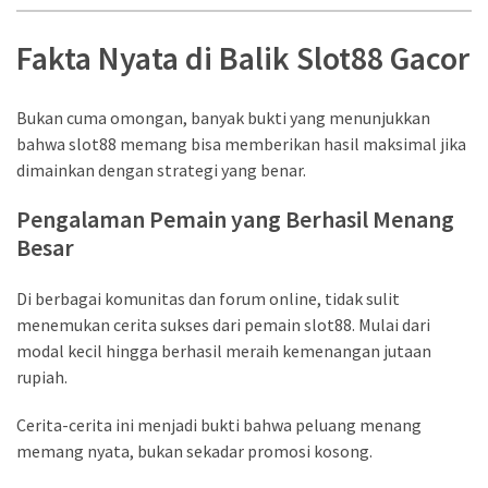
Fakta Nyata di Balik Slot88 Gacor
Bukan cuma omongan, banyak bukti yang menunjukkan
bahwa slot88 memang bisa memberikan hasil maksimal jika
dimainkan dengan strategi yang benar.
Pengalaman Pemain yang Berhasil Menang
Besar
Di berbagai komunitas dan forum online, tidak sulit
menemukan cerita sukses dari pemain slot88. Mulai dari
modal kecil hingga berhasil meraih kemenangan jutaan
rupiah.
Cerita-cerita ini menjadi bukti bahwa peluang menang
memang nyata, bukan sekadar promosi kosong.