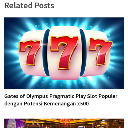
Related Posts
Gates of Olympus Pragmatic Play Slot Populer
dengan Potensi Kemenangan x500