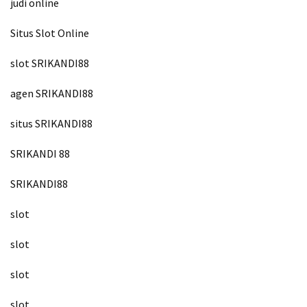
judi online
Situs Slot Online
slot SRIKANDI88
agen SRIKANDI88
situs SRIKANDI88
SRIKANDI 88
SRIKANDI88
slot
slot
slot
slot