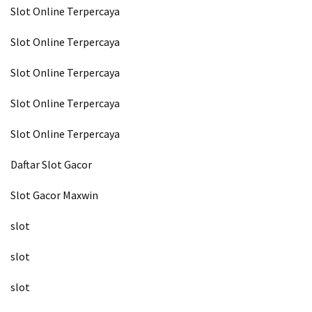
Slot Online Terpercaya
Slot Online Terpercaya
Slot Online Terpercaya
Slot Online Terpercaya
Slot Online Terpercaya
Daftar Slot Gacor
Slot Gacor Maxwin
slot
slot
slot