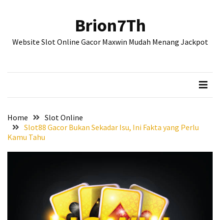
Skip
Skip
to
to
Brion7Th
content
content
POS-
Website Slot Online Gacor Maxwin Mudah Menang Jackpot
POS
TERBARU
Slot88
Gacor
Bukan
Sekadar
Home
Slot Online
Isu,
Slot88 Gacor Bukan Sekadar Isu, Ini Fakta yang Perlu
Ini
Kamu Tahu
Fakta
yang
Perlu
Kamu
Tahu
Gates