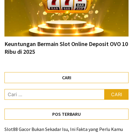
Keuntungan Bermain Slot Online Deposit OVO 10
Ribu di 2025
CARI
Cari
untuk:
POS TERBARU
Slot88 Gacor Bukan Sekadar Isu, Ini Fakta yang Perlu Kamu