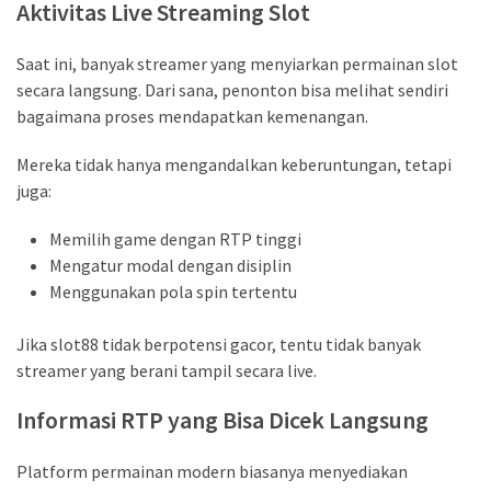
Aktivitas Live Streaming Slot
Saat ini, banyak streamer yang menyiarkan permainan slot
secara langsung. Dari sana, penonton bisa melihat sendiri
bagaimana proses mendapatkan kemenangan.
Mereka tidak hanya mengandalkan keberuntungan, tetapi
juga:
Memilih game dengan RTP tinggi
Mengatur modal dengan disiplin
Menggunakan pola spin tertentu
Jika slot88 tidak berpotensi gacor, tentu tidak banyak
streamer yang berani tampil secara live.
Informasi RTP yang Bisa Dicek Langsung
Platform permainan modern biasanya menyediakan