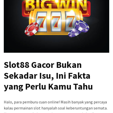
of
Olympus
Pragmatic
Play
Slot
Populer
dengan
Potensi
Kemenangan
x500
Slot88 Gacor Bukan
Mencoba
Sekadar Isu, Ini Fakta
Mesin
Slot
yang Perlu Kamu Tahu
Online
dengan
Tema
Halo, para pemburu cuan online! Masih banyak yang percaya
Musim
kalau permainan slot hanyalah soal keberuntungan semata.
dan